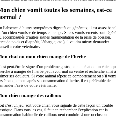
Mon chien vomit toutes les semaines, est-ce
normal ?
n l’absence d’autres symptômes digestifs ou généraux, il est assez bana
u’un chien vomisse de temps en temps. Si ces vomissements sont répét
u accompagnés d’autres signes (augmentation de la prise de boisson,
erte de poids et d’appétit, léthargie, etc.), il vaudra mieux demander
onseil à votre vétérinaire.
on chat ou mon chien mange de l’herbe
’est peut-être le signe d’un problème gastrique : un chat ou un chien qu
herche à manger de l’herbe peut avoir mal au ventre et recherche ainsi 
almer ses douleurs. Si votre animal répète ce comportement ou s’il vomi
ystématiquement après sa consommation d‘herbe, il est préférable de
emander l’avis de votre vétérinaire.
on chien mange des cailloux
oit c’est un jeu, soit votre chien vous signale de cette façon un trouble
astrique. Dans tous les cas, il faut en rechercher l’explication car la
onsommation habituelle de cailloux peut conduire à une occlusion