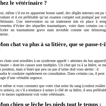
chez le vétérinaire ?
ui, même s’il est en apparente bonne santé, des dégâts internes ont pu 
roduire et il est préférable qu’un examen complet soit pratiqué par vot
étérinaire. Une intervention ou un traitement mis en place à tem
ermettra d’éviter des séquelles traumatiques, voire dans certains cas 
éceler un traumatisme grave mais invisible comme une hémorrag
nterne.
Mon chat va plus à sa litière, que se passe-t-i
?
es chats sont sensibles à un syndrome appelé « atteintes du bas appareil
rinaire » dont les causes sont multiples. Un chat qui va à sa litière, se m
n position, mais n’émet que peu ou pas d’urine doit vous alerter : il
audra le conduire rapidement en consultation. Dans certains cas, il peut
’agir d’une véritable urgence.
e même si vous constatez que votre chat urine du sang (couleur rosâtre
es urines), ou s’il a tendance à uriner à côté de sa litière, il sera préférab
e le mener rapidement voir votre vétérinaire.
Mon chien se lèche les pieds tout le temps :