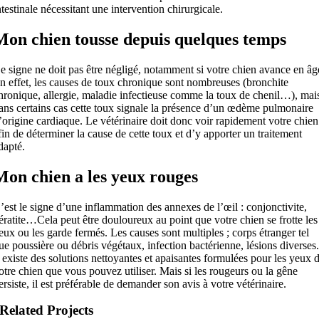
ntestinale nécessitant une intervention chirurgicale.
Mon chien tousse depuis quelques temps
e signe ne doit pas être négligé, notamment si votre chien avance en âg
n effet, les causes de toux chronique sont nombreuses (bronchite
hronique, allergie, maladie infectieuse comme la toux de chenil…), mai
ans certains cas cette toux signale la présence d’un œdème pulmonaire
’origine cardiaque. Le vétérinaire doit donc voir rapidement votre chien
fin de déterminer la cause de cette toux et d’y apporter un traitement
dapté.
Mon chien a les yeux rouges
’est le signe d’une inflammation des annexes de l’œil : conjonctivite,
ératite…Cela peut être douloureux au point que votre chien se frotte les
eux ou les garde fermés. Les causes sont multiples ; corps étranger tel
ue poussière ou débris végétaux, infection bactérienne, lésions diverses
l existe des solutions nettoyantes et apaisantes formulées pour les yeux 
otre chien que vous pouvez utiliser. Mais si les rougeurs ou la gêne
ersiste, il est préférable de demander son avis à votre vétérinaire.
Related Projects