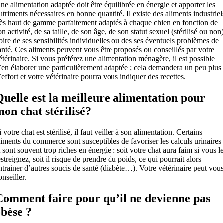
ne alimentation adaptée doit être équilibrée en énergie et apporter les
utriments nécessaires en bonne quantité. Il existe des aliments industriel
rès haut de gamme parfaitement adaptés à chaque chien en fonction de
on activité, de sa taille, de son âge, de son statut sexuel (stérilisé ou non)
oire de ses sensibilités individuelles ou des ses éventuels problèmes de
anté. Ces aliments peuvent vous être proposés ou conseillés par votre
étérinaire. Si vous préférez une alimentation ménagère, il est possible
’en élaborer une particulièrement adaptée ; cela demandera un peu plus
’effort et votre vétérinaire pourra vous indiquer des recettes.
Quelle est la meilleure alimentation pour
mon chat stérilisé?
i votre chat est stérilisé, il faut veiller à son alimentation. Certains
liments du commerce sont susceptibles de favoriser les calculs urinaires
t sont souvent trop riches en énergie : soit votre chat aura faim si vous l
estreignez, soit il risque de prendre du poids, ce qui pourrait alors
ntrainer d’autres soucis de santé (diabète…). Votre vétérinaire peut vou
onseiller.
Comment faire pour qu’il ne devienne pas
obèse ?