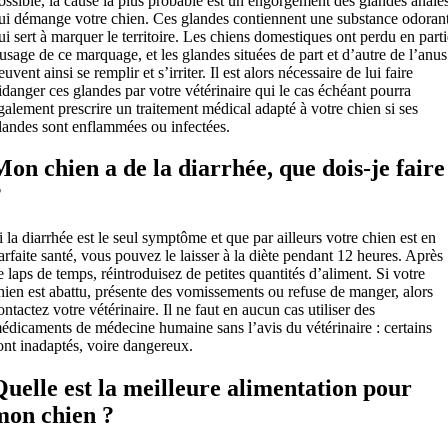
ossible, la cause la plus probable est un engorgement des glandes anale
ui démange votre chien. Ces glandes contiennent une substance odoran
ui sert à marquer le territoire. Les chiens domestiques ont perdu en part
’usage de ce marquage, et les glandes situées de part et d’autre de l’anus
euvent ainsi se remplir et s’irriter. Il est alors nécessaire de lui faire
idanger ces glandes par votre vétérinaire qui le cas échéant pourra
galement prescrire un traitement médical adapté à votre chien si ses
landes sont enflammées ou infectées.
Mon chien a de la diarrhée, que dois-je faire
?
i la diarrhée est le seul symptôme et que par ailleurs votre chien est en
arfaite santé, vous pouvez le laisser à la diète pendant 12 heures. Après
e laps de temps, réintroduisez de petites quantités d’aliment. Si votre
hien est abattu, présente des vomissements ou refuse de manger, alors
ontactez votre vétérinaire. Il ne faut en aucun cas utiliser des
édicaments de médecine humaine sans l’avis du vétérinaire : certains
ont inadaptés, voire dangereux.
Quelle est la meilleure alimentation pour
mon chien ?