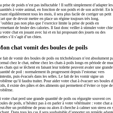
a prise de poids n’est pas inéluctable ! Il suffit simplement d’adapter les
uantités à votre animal, en fonction de son poids et de son activité. En l
esant régulièrement tous les mois, il sera plus facile de corriger un petit
cart que de devoir mettre en place un régime toujours très long.
’oubliez pas non plus que l’exercice limite la prise de poids en
ermettant de bruler des calories. Il faut donc veiller à stimuler votre chi
u votre chat en jouant avec lui et en lui proposant des jouets ou des
orties s’il s’agit d’un chien.
Mon chat vomit des boules de poils
e fait de vomir des boules de poils ou trichobézoars n’est absolument p
ormal chez le chat, même chez les chats à poils longs en période de mu
es chats qui se lèchent en faisant leur toilette peuvent avaler une grande
uantité de poil : normalement ils progressent depuis l’estomac vers
’intestin, puis évacués dans les selles. Le fait de les vomir signe un
roblème qu’il faudra traiter. Pour aider votre chat à évacuer ses boules 
oils, il existe des pâtes et des aliments qui permettent d’éviter ce type de
roblème.
i votre chat perd une grande quantité de poils ou régurgite souvent ces
oules de poils, n’hésitez pas à en parler à votre vétérinaire : votre chat a
eut-être un problème de peau ou alors il cherche à calmer son stress en 
échant. Dans tous les cas il sera souhaitable d’apporter un remède adapt