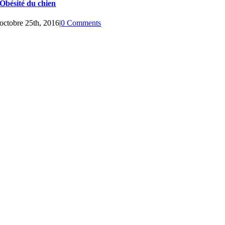
Obésité du chien
octobre 25th, 2016
|
0 Comments